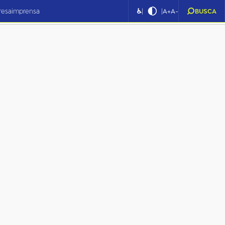
|
|
resa
imprensa
♿
A+
A-
BUSCA