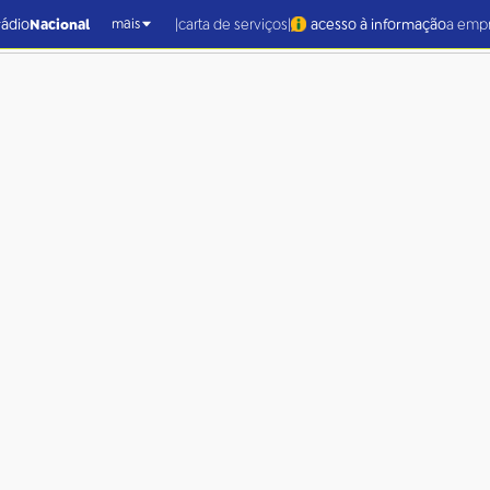
|
|
rádio
Nacional
carta de serviços
acesso à informação
a emp
mais