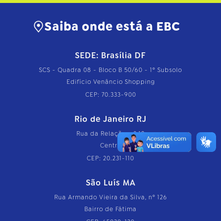
Saiba onde está a EBC
SEDE: Brasília DF
SCS - Quadra 08 - Bloco B 50/60 - 1º Subsolo
Edifício Venâncio Shopping
CEP: 70.333-900
Rio de Janeiro RJ
Rua da Relação, nº 18
Centro
CEP: 20.231-110
São Luís MA
Rua Armando Vieira da Silva, nº 126
Bairro de Fátima