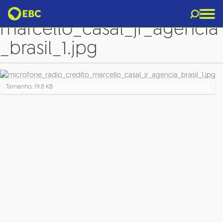
microfone_radio_credito_
marcello_casal_jr_agencia
_brasil_1.jpg
C
Tamanho: 19.8 KB
l
i
q
u
e
p
a
r
a
v
e
r
a
i
m
a