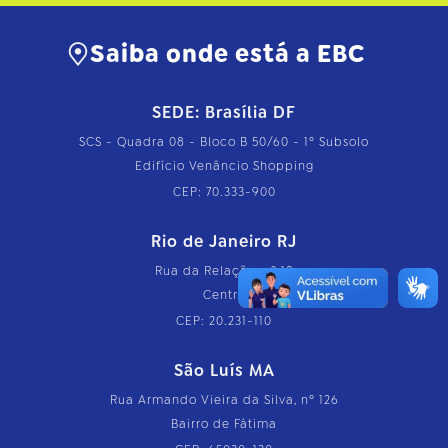
Saiba onde está a EBC
SEDE: Brasília DF
SCS - Quadra 08 - Bloco B 50/60 - 1º Subsolo
Edifício Venâncio Shopping
CEP: 70.333-900
Rio de Janeiro RJ
Rua da Relação, nº 18
Centro
CEP: 20.231-110
São Luís MA
Rua Armando Vieira da Silva, nº 126
Bairro de Fátima