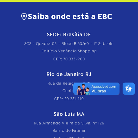
Saiba onde está a EBC
SEDE: Brasília DF
SCS - Quadra 08 - Bloco B 50/60 - 1º Subsolo
Edifício Venâncio Shopping
CEP: 70.333-900
Rio de Janeiro RJ
Rua da Relação, nº 18
Centro
CEP: 20.231-110
São Luís MA
Rua Armando Vieira da Silva, nº 126
Bairro de Fátima