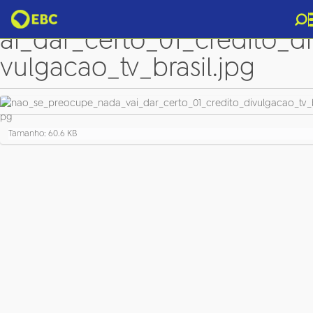
nao_se_preocupe_nada_v
ai_dar_certo_01_credito_di
vulgacao_tv_brasil.jpg
C
Tamanho: 60.6 KB
l
i
q
u
e
p
a
r
a
v
e
r
a
i
m