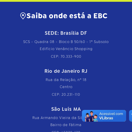
Saiba onde está a EBC
SEDE: Brasília DF
SCS - Quadra 08 - Bloco B 50/60 - 1º Subsolo
Edifício Venâncio Shopping
CEP: 70.333-900
Rio de Janeiro RJ
Rua da Relação, nº 18
Centro
CEP: 20.231-110
São Luís MA
Rua Armando Vieira da Silva, nº 126
Bairro de Fátima