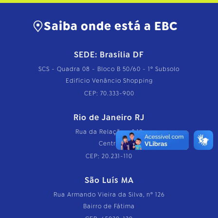
Saiba onde está a EBC
SEDE: Brasília DF
SCS - Quadra 08 - Bloco B 50/60 - 1º Subsolo
Edifício Venâncio Shopping
CEP: 70.333-900
Rio de Janeiro RJ
Rua da Relação, nº 18
Centro
CEP: 20.231-110
São Luís MA
Rua Armando Vieira da Silva, nº 126
Bairro de Fátima