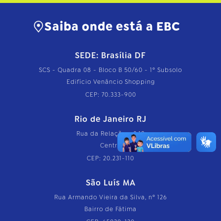
Saiba onde está a EBC
SEDE: Brasília DF
SCS - Quadra 08 - Bloco B 50/60 - 1º Subsolo
Edifício Venâncio Shopping
CEP: 70.333-900
Rio de Janeiro RJ
Rua da Relação, nº 18
Centro
CEP: 20.231-110
São Luís MA
Rua Armando Vieira da Silva, nº 126
Bairro de Fátima