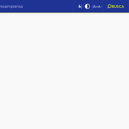
|
|
resa
imprensa
♿
A+
A-
BUSCA