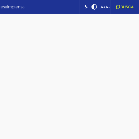
|
|
resa
imprensa
♿
A+
A-
BUSCA