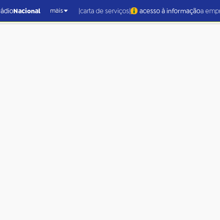
|
|
rádio
Nacional
carta de serviços
acesso à informação
a emp
mais