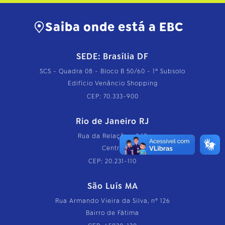
Saiba onde está a EBC
SEDE: Brasília DF
SCS - Quadra 08 - Bloco B 50/60 - 1º Subsolo
Edifício Venâncio Shopping
CEP: 70.333-900
Rio de Janeiro RJ
Rua da Relação, nº 18
Centro
CEP: 20.231-110
São Luís MA
Rua Armando Vieira da Silva, nº 126
Bairro de Fátima