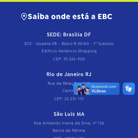
Saiba onde está a EBC
SEDE: Brasília DF
SCS - Quadra 08 - Bloco B 50/60 - 1º Subsolo
Edifício Venâncio Shopping
CEP: 70.333-900
Rio de Janeiro RJ
Rua da Relação, nº 18
Centro
CEP: 20.231-110
São Luís MA
Rua Armando Vieira da Silva, nº 126
Bairro de Fátima