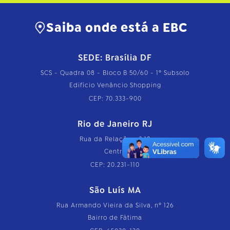
Saiba onde está a EBC
SEDE: Brasília DF
SCS - Quadra 08 - Bloco B 50/60 - 1º Subsolo
Edifício Venâncio Shopping
CEP: 70.333-900
Rio de Janeiro RJ
Rua da Relação, nº 18
Centro
CEP: 20.231-110
São Luís MA
Rua Armando Vieira da Silva, nº 126
Bairro de Fátima