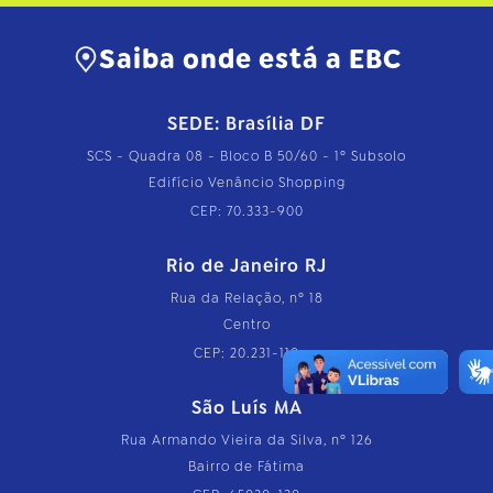
Saiba onde está a EBC
SEDE: Brasília DF
SCS - Quadra 08 - Bloco B 50/60 - 1º Subsolo
Edifício Venâncio Shopping
CEP: 70.333-900
Rio de Janeiro RJ
Rua da Relação, nº 18
Centro
CEP: 20.231-110
São Luís MA
Rua Armando Vieira da Silva, nº 126
Bairro de Fátima