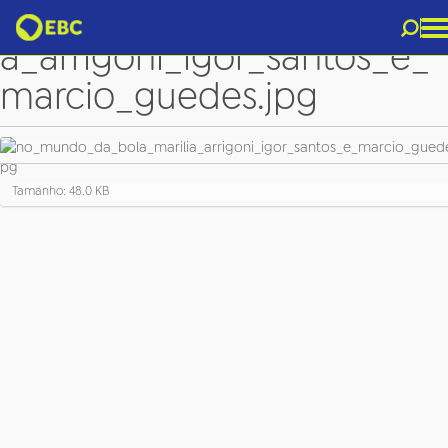
no_mundo_da_bola_marili
a_arrigoni_igor_santos_e_
marcio_guedes.jpg
C
Tamanho: 48.0 KB
l
i
q
u
e
p
a
r
a
v
e
r
a
i
m