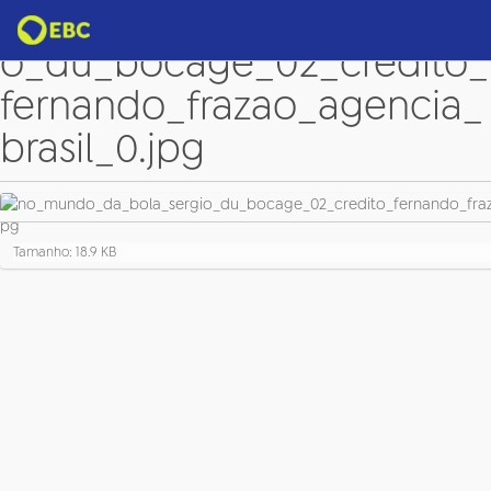
no_mundo_da_bola_sergi
o_du_bocage_02_credito_
fernando_frazao_agencia_
brasil_0.jpg
C
Tamanho: 18.9 KB
l
i
q
u
e
p
a
r
a
v
e
r