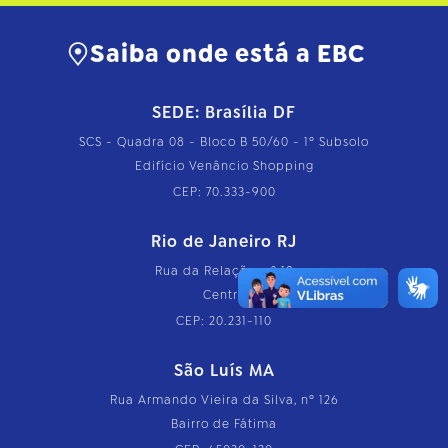
Saiba onde está a EBC
SEDE: Brasília DF
SCS - Quadra 08 - Bloco B 50/60 - 1º Subsolo
Edifício Venâncio Shopping
CEP: 70.333-900
Rio de Janeiro RJ
Rua da Relação, nº 18
Centro
CEP: 20.231-110
São Luís MA
Rua Armando Vieira da Silva, nº 126
Bairro de Fátima