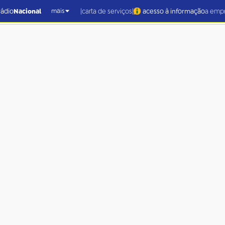
|
|
rádio
Nacional
carta de serviços
acesso à informação
a emp
mais