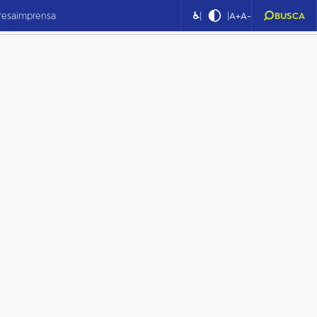
|
|
resa
imprensa
♿
A+
A-
BUSCA