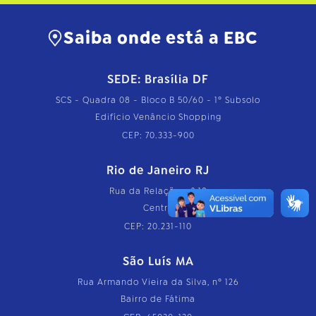
Saiba onde está a EBC
SEDE: Brasília DF
SCS - Quadra 08 - Bloco B 50/60 - 1º Subsolo
Edifício Venâncio Shopping
CEP: 70.333-900
Rio de Janeiro RJ
Rua da Relação, nº 18
Centro
CEP: 20.231-110
São Luís MA
Rua Armando Vieira da Silva, nº 126
Bairro de Fátima