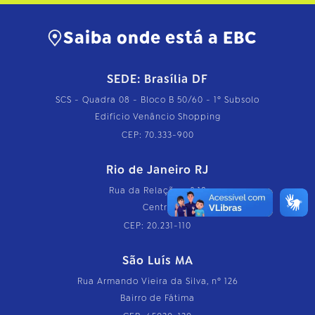
Saiba onde está a EBC
SEDE: Brasília DF
SCS - Quadra 08 - Bloco B 50/60 - 1º Subsolo
Edifício Venâncio Shopping
CEP: 70.333-900
Rio de Janeiro RJ
Rua da Relação, nº 18
Centro
CEP: 20.231-110
São Luís MA
Rua Armando Vieira da Silva, nº 126
Bairro de Fátima