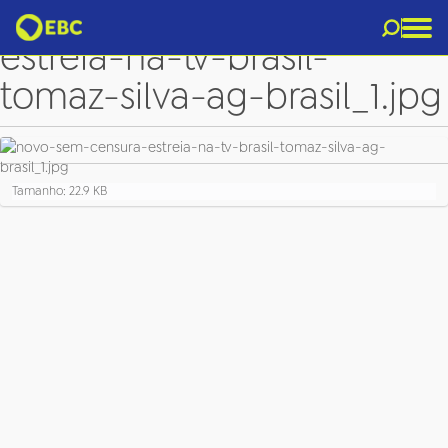
novo-sem-censura-
estreia-na-tv-brasil-
tomaz-silva-ag-brasil_1.jpg
C
Tamanho: 22.9 KB
l
i
q
u
e
p
a
r
a
v
e
r
a
i
m