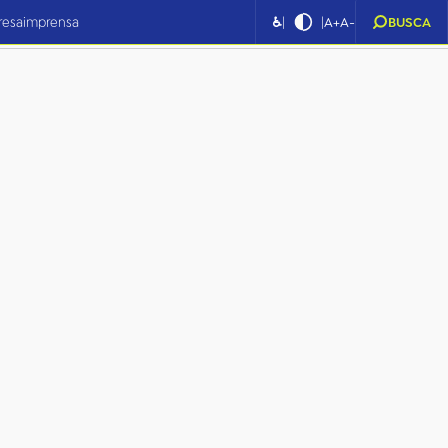
|
|
resa
imprensa
♿
A+
A-
BUSCA