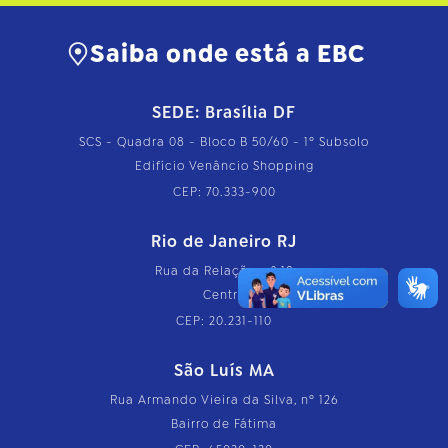
Saiba onde está a EBC
SEDE: Brasília DF
SCS - Quadra 08 - Bloco B 50/60 - 1º Subsolo
Edifício Venâncio Shopping
CEP: 70.333-900
Rio de Janeiro RJ
Rua da Relação, nº 18
Centro
CEP: 20.231-110
São Luís MA
Rua Armando Vieira da Silva, nº 126
Bairro de Fátima