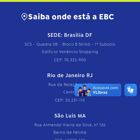
Saiba onde está a EBC
SEDE: Brasília DF
SCS - Quadra 08 - Bloco B 50/60 - 1º Subsolo
Edifício Venâncio Shopping
CEP: 70.333-900
Rio de Janeiro RJ
Rua da Relação, nº 18
Centro
CEP: 20.231-110
São Luís MA
Rua Armando Vieira da Silva, nº 126
Bairro de Fátima