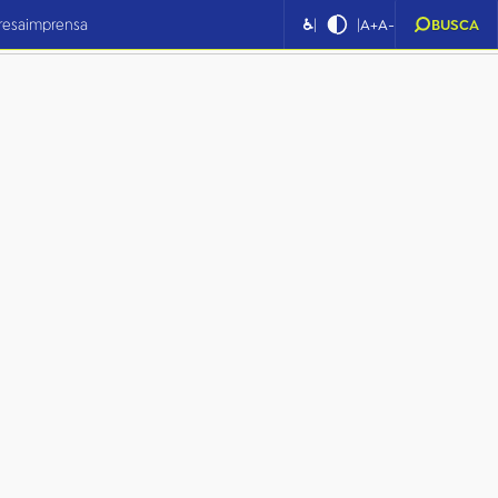
|
|
resa
imprensa
♿
A+
A-
BUSCA