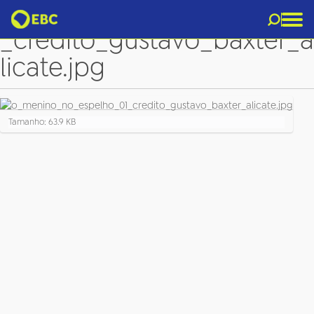
o_menino_no_espelho_01
_credito_gustavo_baxter_a
licate.jpg
C
Tamanho: 63.9 KB
l
i
q
u
e
p
a
r
a
v
e
r
a
i
m
a