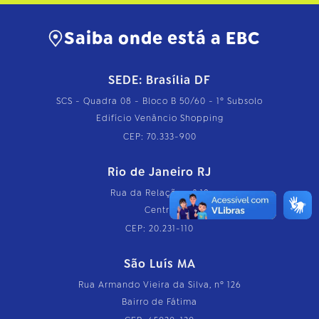
Saiba onde está a EBC
SEDE: Brasília DF
SCS - Quadra 08 - Bloco B 50/60 - 1º Subsolo
Edifício Venâncio Shopping
CEP: 70.333-900
Rio de Janeiro RJ
Rua da Relação, nº 18
Centro
CEP: 20.231-110
São Luís MA
Rua Armando Vieira da Silva, nº 126
Bairro de Fátima