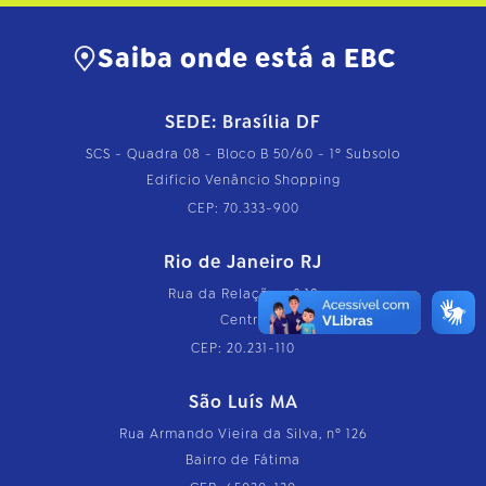
Saiba onde está a EBC
SEDE: Brasília DF
SCS - Quadra 08 - Bloco B 50/60 - 1º Subsolo
Edifício Venâncio Shopping
CEP: 70.333-900
Rio de Janeiro RJ
Rua da Relação, nº 18
Centro
CEP: 20.231-110
São Luís MA
Rua Armando Vieira da Silva, nº 126
Bairro de Fátima