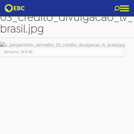
o_pergaminho_vermelho_
03_credito_divulgacao_tv_
brasil.jpg
C
Tamanho: 34.8 KB
l
i
q
u
e
p
a
r
a
v
e
r
a
i
m
a