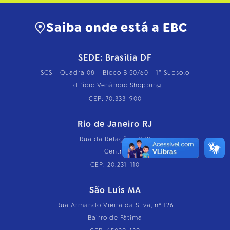
Saiba onde está a EBC
SEDE: Brasília DF
SCS - Quadra 08 - Bloco B 50/60 - 1º Subsolo
Edifício Venâncio Shopping
CEP: 70.333-900
Rio de Janeiro RJ
Rua da Relação, nº 18
Centro
CEP: 20.231-110
São Luís MA
Rua Armando Vieira da Silva, nº 126
Bairro de Fátima