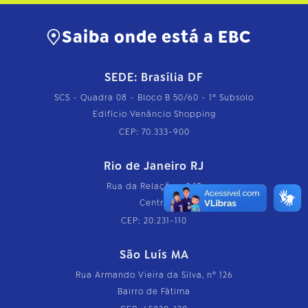
Saiba onde está a EBC
SEDE: Brasília DF
SCS - Quadra 08 - Bloco B 50/60 - 1º Subsolo
Edifício Venâncio Shopping
CEP: 70.333-900
Rio de Janeiro RJ
Rua da Relação, nº 18
Centro
CEP: 20.231-110
São Luís MA
Rua Armando Vieira da Silva, nº 126
Bairro de Fátima