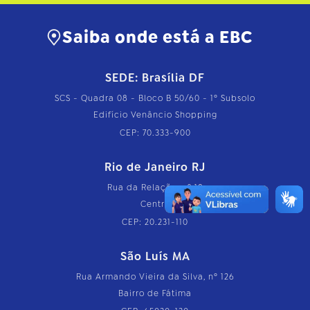
Saiba onde está a EBC
SEDE: Brasília DF
SCS - Quadra 08 - Bloco B 50/60 - 1º Subsolo
Edifício Venâncio Shopping
CEP: 70.333-900
Rio de Janeiro RJ
Rua da Relação, nº 18
Centro
CEP: 20.231-110
São Luís MA
Rua Armando Vieira da Silva, nº 126
Bairro de Fátima