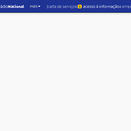
|
|
rádio
Nacional
carta de serviços
acesso à informação
a emp
mais