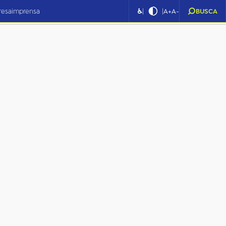
|
|
resa
imprensa
♿
A+
A-
BUSCA