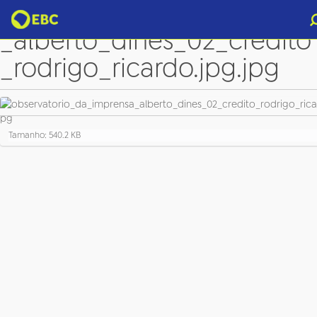
observatorio_da_imprensa
_alberto_dines_02_credito
_rodrigo_ricardo.jpg.jpg
C
Tamanho: 540.2 KB
l
i
q
u
e
p
a
r
a
v
e
r
a
i
m