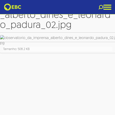
observatorio_da_imprensa
_alberto_dines_e_leonard
o_padura_02.jpg
C
Tamanho: 508.2 KB
l
i
q
u
e
p
a
r
a
v
e
r
a
i
m