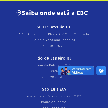
Saiba onde está a EBC
SEDE: Brasília DF
SCS - Quadra 08 - Bloco B 50/60 - 1º Subsolo
Edifício Venâncio Shopping
CEP: 70.333-900
Rio de Janeiro RJ
Rua da Relação, nº 18
Centro
CEP: 20.231-110
São Luís MA
Rua Armando Vieira da Silva, nº 126
Bairro de Fátima