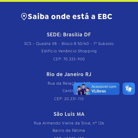
Saiba onde está a EBC
SEDE: Brasília DF
SCS - Quadra 08 - Bloco B 50/60 - 1º Subsolo
Edifício Venâncio Shopping
CEP: 70.333-900
Rio de Janeiro RJ
Rua da Relação, nº 18
Centro
CEP: 20.231-110
São Luís MA
Rua Armando Vieira da Silva, nº 126
Bairro de Fátima