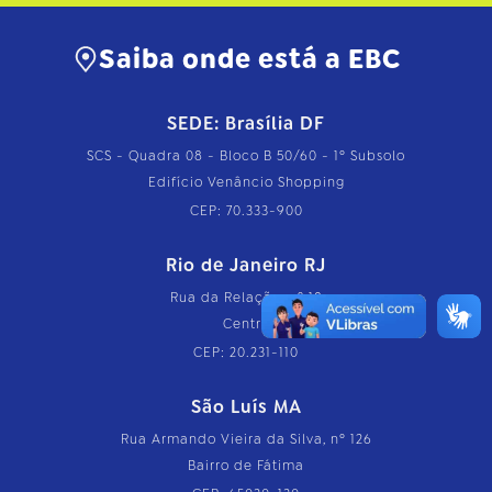
Saiba onde está a EBC
SEDE: Brasília DF
SCS - Quadra 08 - Bloco B 50/60 - 1º Subsolo
Edifício Venâncio Shopping
CEP: 70.333-900
Rio de Janeiro RJ
Rua da Relação, nº 18
Centro
CEP: 20.231-110
São Luís MA
Rua Armando Vieira da Silva, nº 126
Bairro de Fátima