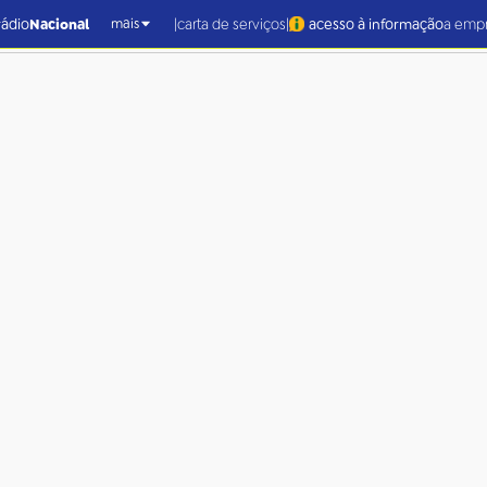
|
|
rádio
Nacional
carta de serviços
acesso à informação
a emp
mais