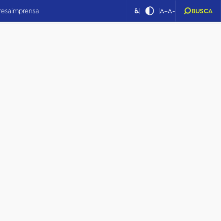
|
|
resa
imprensa
♿
A+
A-
BUSCA