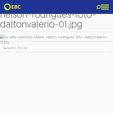
os-sete-gatinhos-teatro-
nelson-rodrigues-foto-
daltonvalerio-01.jpg
C
Tamanho: 78.8 KB
l
i
q
u
e
p
a
r
a
v
e
r
a
i
m