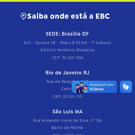
Saiba onde está a EBC
SEDE: Brasília DF
SCS - Quadra 08 - Bloco B 50/60 - 1º Subsolo
Edifício Venâncio Shopping
CEP: 70.333-900
Rio de Janeiro RJ
Rua da Relação, nº 18
Centro
CEP: 20.231-110
São Luís MA
Rua Armando Vieira da Silva, nº 126
Bairro de Fátima