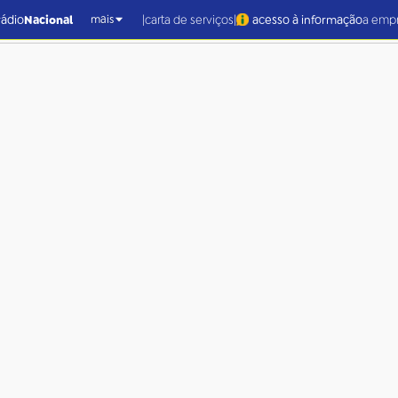
|
|
rádio
Nacional
carta de serviços
acesso à informação
a emp
mais