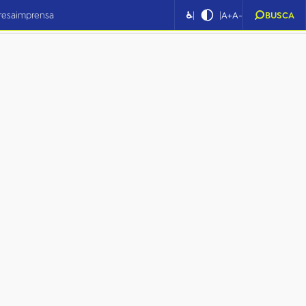
|
|
resa
imprensa
♿
A+
A-
BUSCA