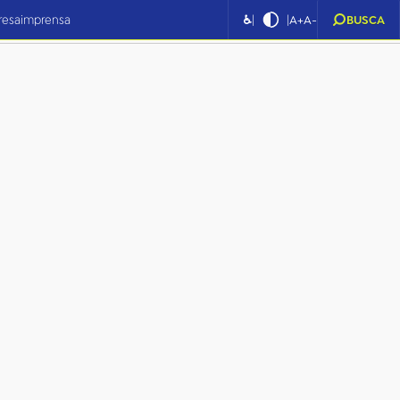
|
|
resa
imprensa
♿
A+
A-
BUSCA