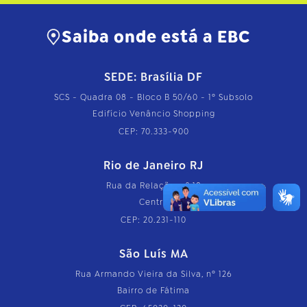
Saiba onde está a EBC
SEDE: Brasília DF
SCS - Quadra 08 - Bloco B 50/60 - 1º Subsolo
Edifício Venâncio Shopping
CEP: 70.333-900
Rio de Janeiro RJ
Rua da Relação, nº 18
Centro
CEP: 20.231-110
São Luís MA
Rua Armando Vieira da Silva, nº 126
Bairro de Fátima