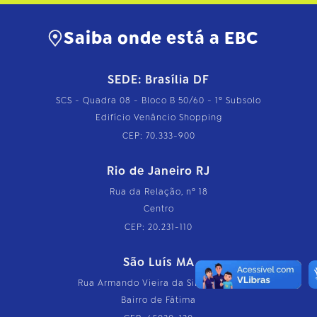
Saiba onde está a EBC
SEDE: Brasília DF
SCS - Quadra 08 - Bloco B 50/60 - 1º Subsolo
Edifício Venâncio Shopping
CEP: 70.333-900
Rio de Janeiro RJ
Rua da Relação, nº 18
Centro
CEP: 20.231-110
São Luís MA
Rua Armando Vieira da Silva, nº 126
Bairro de Fátima