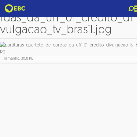
partituras_quarteto_de_co
rdas_da_uff_01_credito_di
vulgacao_tv_brasil.jpg
C
Tamanho: 30.8 KB
l
i
q
u
e
p
a
r
a
v
e
r
a
i
m