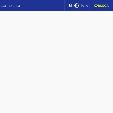
|
|
resa
imprensa
♿
A+
A-
BUSCA