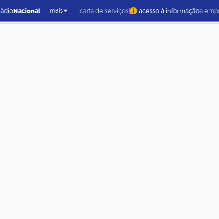
|
|
rádio
Nacional
carta de serviços
acesso à informação
a emp
mais