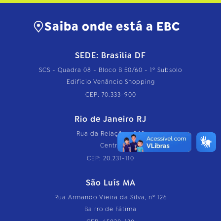
Saiba onde está a EBC
SEDE: Brasília DF
SCS - Quadra 08 - Bloco B 50/60 - 1º Subsolo
Edifício Venâncio Shopping
CEP: 70.333-900
Rio de Janeiro RJ
Rua da Relação, nº 18
Centro
CEP: 20.231-110
São Luís MA
Rua Armando Vieira da Silva, nº 126
Bairro de Fátima