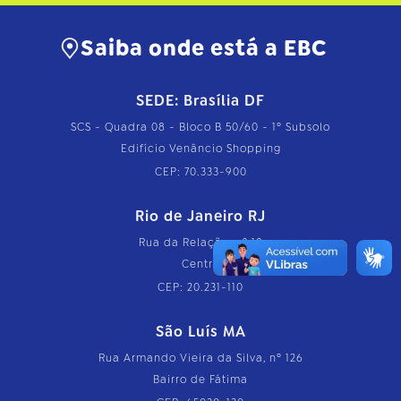
Saiba onde está a EBC
SEDE: Brasília DF
SCS - Quadra 08 - Bloco B 50/60 - 1º Subsolo
Edifício Venâncio Shopping
CEP: 70.333-900
Rio de Janeiro RJ
Rua da Relação, nº 18
Centro
CEP: 20.231-110
São Luís MA
Rua Armando Vieira da Silva, nº 126
Bairro de Fátima