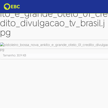
pistoleiro_bossa_nova_ank
ito_e_grande_otelo_01_cre
dito_divulgacao_tv_brasil.j
pg
C
Tamanho: 30.9 KB
l
i
q
u
e
p
a
r
a
v
e
r