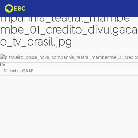
pistoleiro_bossa_nova_co
mpanhia_teatral_mambe
mbe_01_credito_divulgaca
o_tv_brasil.jpg
C
Tamanho: 49.8 KB
l
i
q
u
e
p
a
r
a
v
e
r