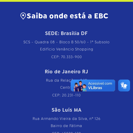
Saiba onde está a EBC
SEDE: Brasília DF
SCS - Quadra 08 - Bloco B 50/60 - 1º Subsolo
Edifício Venâncio Shopping
CEP: 70.333-900
Rio de Janeiro RJ
Rua da Relação, nº 18
Centro
CEP: 20.231-110
São Luís MA
Rua Armando Vieira da Silva, nº 126
Bairro de Fátima