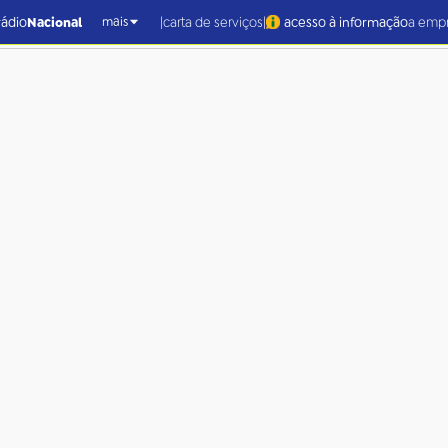
|
|
rádio
Nacional
carta de serviços
acesso à informação
a emp
mais