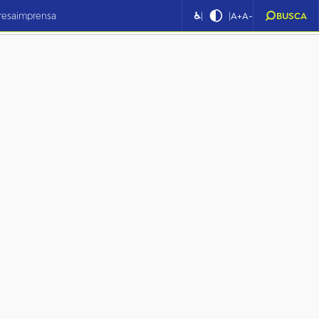
|
|
resa
imprensa
♿
A+
A-
BUSCA