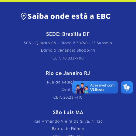
Saiba onde está a EBC
SEDE: Brasília DF
SCS - Quadra 08 - Bloco B 50/60 - 1º Subsolo
Edifício Venâncio Shopping
CEP: 70.333-900
Rio de Janeiro RJ
Rua da Relação, nº 18
Centro
CEP: 20.231-110
São Luís MA
Rua Armando Vieira da Silva, nº 126
Bairro de Fátima