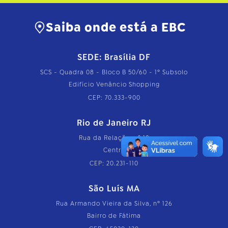
Saiba onde está a EBC
SEDE: Brasília DF
SCS - Quadra 08 - Bloco B 50/60 - 1º Subsolo
Edifício Venâncio Shopping
CEP: 70.333-900
Rio de Janeiro RJ
Rua da Relação, nº 18
Centro
CEP: 20.231-110
São Luís MA
Rua Armando Vieira da Silva, nº 126
Bairro de Fátima