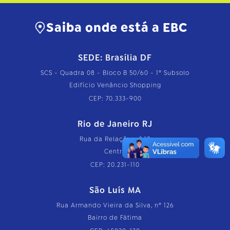
Saiba onde está a EBC
SEDE: Brasília DF
SCS - Quadra 08 - Bloco B 50/60 - 1º Subsolo
Edifício Venâncio Shopping
CEP: 70.333-900
Rio de Janeiro RJ
Rua da Relação, nº 18
Centro
CEP: 20.231-110
São Luís MA
Rua Armando Vieira da Silva, nº 126
Bairro de Fátima