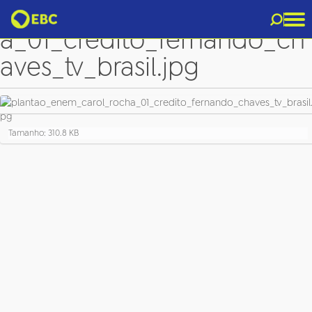
plantao_enem_carol_roch
a_01_credito_fernando_ch
aves_tv_brasil.jpg
C
Tamanho: 310.8 KB
l
i
q
u
e
p
a
r
a
v
e
r
a
i
m